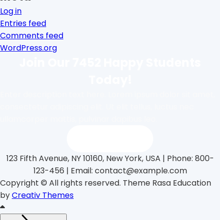
Log in
Entries feed
Comments feed
WordPress.org
Join Our 7452 Happy Students​
Today!
Enter description text here. Lorem ipsum dolor sit amet,
consectetur adipiscing elit. Ut elit tellus, luctus nec
ullamcorper mattis, pulvinar dapibus leo.​
Start Learning
123 Fifth Avenue, NY 10160, New York, USA | Phone: 800-
123-456 | Email: contact@example.com
Copyright © All rights reserved. Theme Rasa Education
by
Creativ Themes