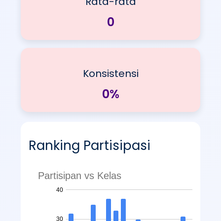
Rata-rata
Nilai kebiasaan
0
Konsistensi
Kerajinan siswa
0%
Ranking Partisipasi