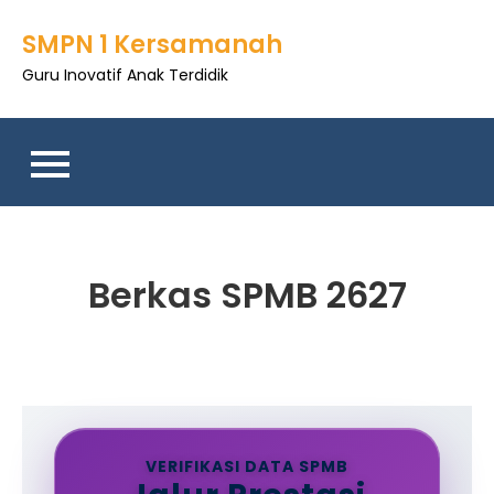
Skip
SMPN 1 Kersamanah
to
content
Guru Inovatif Anak Terdidik
Berkas SPMB 2627
VERIFIKASI DATA SPMB